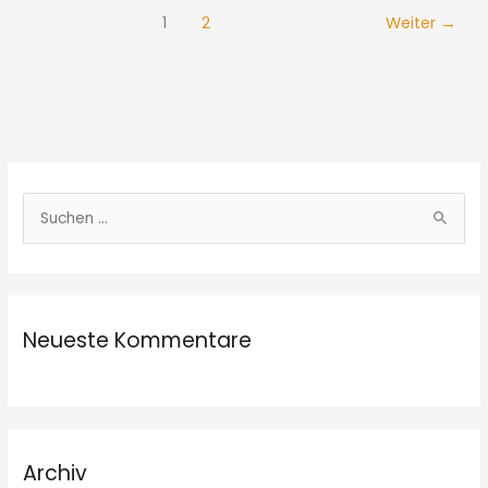
1
2
Weiter
→
S
u
c
h
Neueste Kommentare
e
n
n
a
c
Archiv
h