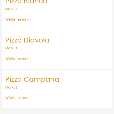
Pizza Bianca
Bianca
Markus
Weiterlesen »
Pizza Diavola
Pizza
Diavola
Markus
Weiterlesen »
Pizza Campana
Pizza
Campana
Markus
Weiterlesen »