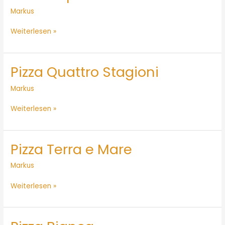
Caprese
Markus
Weiterlesen »
Pizza Quattro Stagioni
Pizza
Quattro
Markus
Stagioni
Weiterlesen »
Pizza Terra e Mare
Pizza
Terra
Markus
e
Mare
Weiterlesen »
Pizza