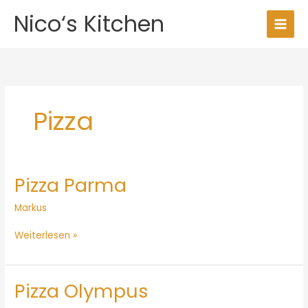
Zum
Nico‘s Kitchen
Inhalt
springen
Pizza
Pizza Parma
Pizza
Parma
Markus
Weiterlesen »
Pizza Olympus
Pizza
Olympus