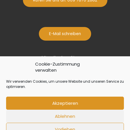
Rufen Sie uns an: 069 7870 2882
E-Mail schreiben
Hier finden Sie uns:
Cookie-Zustimmung
verwalten
Europa Allee 73, 60486 Frankfurt am
Main
Wir verwenden Cookies, um unsere Website und unseren Service zu
optimieren.
Akzeptieren
Copyright © 2026 | Nico‘s Kitchen
Ablehnen
webProgrammierung by pauly-it.com
Impressum
|
Datenschutz
|
Cookie-Richtlinie (EU)
Vorlieben