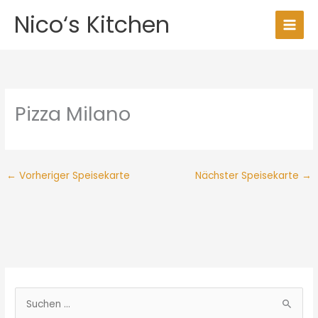
Zum
Nico‘s Kitchen
Inhalt
springen
Pizza Milano
←
Vorheriger Speisekarte
Nächster Speisekarte
→
S