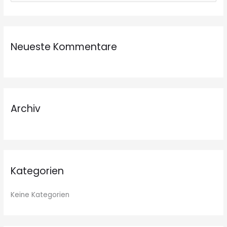
u
c
h
Neueste Kommentare
e
n
n
a
c
Archiv
h
:
Kategorien
Keine Kategorien