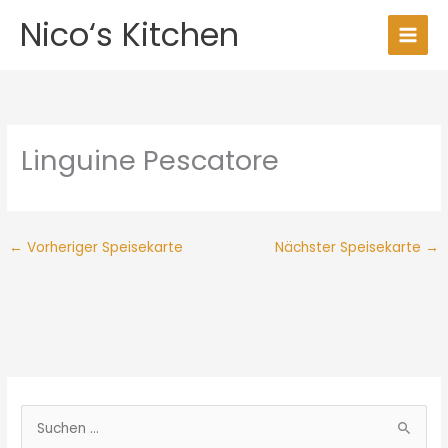
Zum
Nico‘s Kitchen
Inhalt
springen
Linguine Pescatore
←
Vorheriger Speisekarte
Nächster Speisekarte
→
S