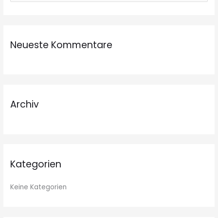
u
c
h
Neueste Kommentare
e
n
n
a
c
Archiv
h
:
Kategorien
Keine Kategorien