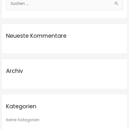
S
u
c
h
Neueste Kommentare
e
n
n
a
c
Archiv
h
:
Kategorien
Keine Kategorien