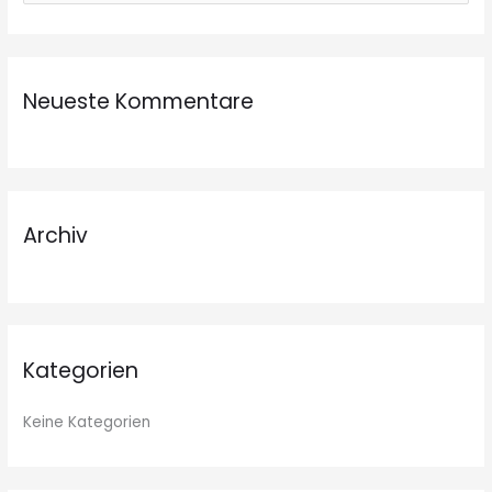
u
c
h
Neueste Kommentare
e
n
n
a
c
Archiv
h
:
Kategorien
Keine Kategorien