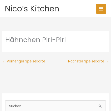
Zum
Nico‘s Kitchen
Inhalt
springen
Hähnchen Piri-Piri
←
Vorheriger Speisekarte
Nächster Speisekarte
→
S